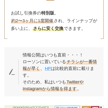
お試し引換券の
特別版
。
約2〜3ヶ月に1度開催
され、ラインナップが
多い上に、
さらに安く交換
できます。
情報公開はいつも直前・・・！
ローソンに置いている
チラシが一番情
報が早く
、
HP
は比較的直前に載りま
す。
そのため、私はいつも
Twitterや
Instagramから情報を得ます
。