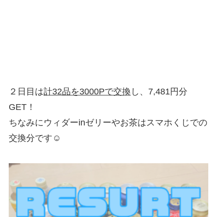
２日目は
計32品を3000Pで交換
し、
7,481円分
GET！
ちなみにウィダーinゼリーやお茶はスマホくじでの
交換分です☺︎