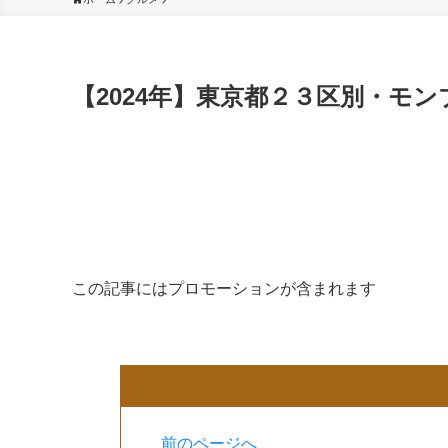
【2024年】東京都２３区別・モ
この記事には
プロモーション
が
含まれます
前のページへ