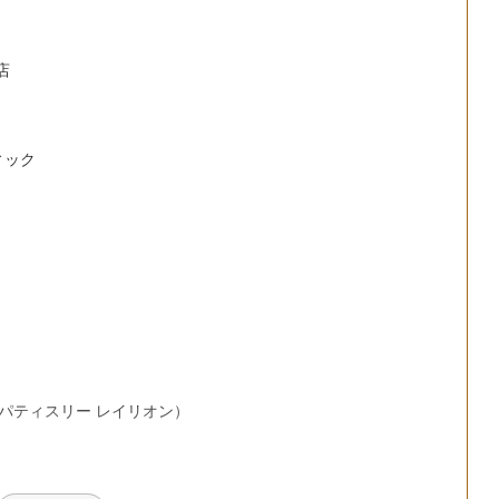
店
フィック
レトゥール パティスリー レイリオン）