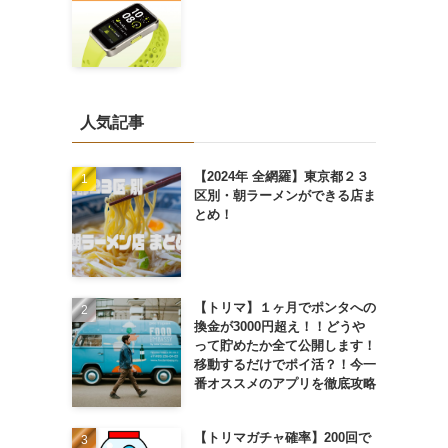
人気記事
【2024年 全網羅】東京都２３
区別・朝ラーメンができる店ま
とめ！
【トリマ】１ヶ月でポンタへの
換金が3000円超え！！どうや
って貯めたか全て公開します！
移動するだけでポイ活？！今一
番オススメのアプリを徹底攻略
【トリマガチャ確率】200回で