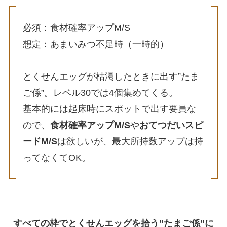
必須：食材確率アップM/S
想定：あまいみつ不足時（一時的）
とくせんエッグが枯渇したときに出す”たま
ご係”。レベル30では4個集めてくる。
基本的には起床時にスポットで出す要員な
ので、
食材確率アップM/S
や
おてつだいスピ
ードM/S
は欲しいが、最大所持数アップは持
ってなくてOK。
すべての枠でとくせんエッグを拾う”たまご係”に